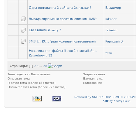
Одна гостевая на 2 сайта на 2х языках?
Владимир
Выпадающее меню простым списком. КАК?
nikonor
Кто ставил Glossary ?
Pritorian
SMF 1.1 RC1. "размножение пользователей
Карицкий В.
Незаливаются файлы более 2-х мегабайт в
zema
Remository 3.22
Страницы:
[
1
]
2
3
...
20
Тема содержит Ваши ответы
Закрытая тема
Открытая тема
Важная тема
Горячая тема (более 15 ответов)
Голосование
Очень горячая тема (более 25 ответов)
Powered by SMF 1.1 RC2 | SMF © 2001-20
ADF
by
Andrey Datso