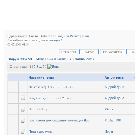
Здравствуйте,
Гость
. Выберите
Вход
или
Регистрация
.
Вы забыли ваш e-mail для
активации?
05.02.2006 01:54
Форум Datso.Net
|
Mambo 4.5.x и Joomla 1.x
|
Компоненты
Страницы:
[
1
]
2
3
...
20
Название темы
Автор темы
DatsoGallery 1.x
Андрей Дацо
«
1
2
...
23
24
»
PonyGallery 1.3 RE
Андрей Дацо
«
1
2
3
4
»
Datso Gallery
Vinter
Компонент для создания коллекции flash
Mikhail198
Права доступа
Hoper