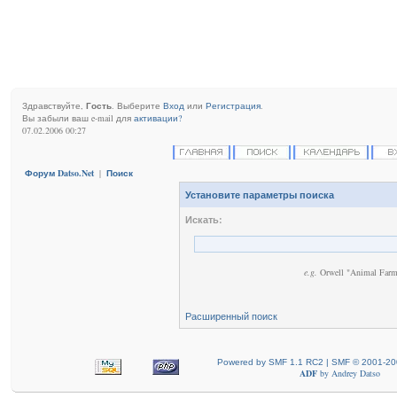
Здравствуйте,
Гость
. Выберите
Вход
или
Регистрация
.
Вы забыли ваш e-mail для
активации?
07.02.2006 00:27
Форум Datso.Net
|
Поиск
Установите параметры поиска
Искать:
e.g.
Orwell "Animal Farm
Расширенный поиск
Powered by SMF 1.1 RC2 | SMF © 2001-20
ADF
by
Andrey Datso