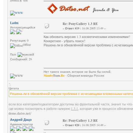
Joomla & You
Ladm
Re: PonyGallery 1.3 RE
Интересующийся
«
Ответ #19 :
16.08.2005 13:49 »
Как обновить версию 1.3 косметическими изменениями?
Репутация: 0
Конкретнее - убрать поиск?
Offline
Решена-ли в обновлённой версии проблема с исчезающи
Пол:
Сообщений: 29
Нет такого знания, которое не было бы силой.
Mambo
Team
.Ru
- Сборная команда России
";
Цитата
Решена-ли в обновлённой версии проблема с исчезающими вложенными катег
если все категории/подкатегории доступны во фронтальной части, значит ты что
где можно посмотреть в работе галерею
1.3.1
, которая уже в процессе обновлени
demo.datso.net/
Андрей Дацо
Re: PonyGallery 1.3 RE
Администратор
«
Ответ #20 :
16.08.2005 14:49 »