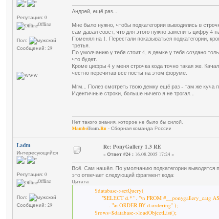
Андрей, ещё раз...
Репутация: 0
Offline
Мне было нужно, чтобы подкатегории выводились в строчк
сам давал совет, что для этого нужно заменить цифру 4 на
Поменял на 1. Перестали показываться подкатегории, кро
Пол:
третья.
Сообщений: 29
По умолчанию у тебя стоит 4, в демке у тебя создано толь
что будет.
Кроме цифры 4 у меня строчка кода точно такая же. Качал
честно перечитав все посты на этом форуме.
Мгм... Полез смотреть твою демку ещё раз - там же куча 
Идентичные строки, больше ничего я не трогал...
Нет такого знания, которое не было бы силой.
Mambo
Team
.Ru
- Сборная команда России
Ladm
Re: PonyGallery 1.3 RE
Интересующийся
«
Ответ #24 :
16.08.2005 17:24 »
Всё. Сам нашёл. По умолчанию подкатегории выводятся по
Репутация: 0
это отвечает следующий фрагмент кода:
Offline
Цитата
$database->setQuery(
Пол:
"SELECT d.*" . "\n FROM #__ponygallery_catg AS d" . 
Сообщений: 29
. "\n ORDER BY d.ordering" );
$rows=$database->loadObjectList();