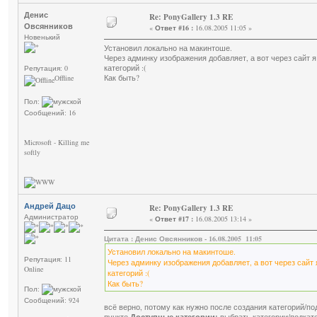
Денис
Re: PonyGallery 1.3 RE
Овсянников
«
Ответ #16 :
16.08.2005 11:05 »
Новенький
Установил локально на макинтоше.
Через админку изображения добавляет, а вот через сайт я
категорий :(
Репутация: 0
Как быть?
Offline
Пол:
Сообщений: 16
Microsoft - Killing me
softly
Андрей Дацо
Re: PonyGallery 1.3 RE
Администратор
«
Ответ #17 :
16.08.2005 13:14 »
Цитата : Денис Овсянников - 16.08.2005 11:05
Установил локально на макинтоше.
Репутация: 11
Через админку изображения добавляет, а вот через сайт 
Online
категорий :(
Как быть?
Пол:
Сообщений: 924
всё верно, потому как нужно после создания категорий/по
пункте
выбрать категории/подкате