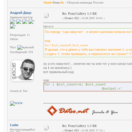
Mambo
Team
.Ru
- Сборная команда России
Андрей Дацо
Re: PonyGallery 1.3 RE
Администратор
«
Ответ #22 :
16.08.2005 16:01 »
Цитата
По-поводу "сам намутил" - я менял значение колонок вот 
Репутация: 11
Online
код:
for ( $col_count=0; $col_count
Пол:
Я думаю, что в демке у тебя выставлено значение 4, а п
Сообщений: 924
создать 5, чтобы проверить, а переносятся ли строки?? 
ну а кто намутил?... конечно же ты или тот у кого качал г
на
1
не менялось!)
вот правильный код:
код:
for ( $col_count=0; $col
$output.='
Joomla & You
Ladm
Re: PonyGallery 1.3 RE
Интересующийся
«
Ответ #23 :
16.08.2005 17:14 »