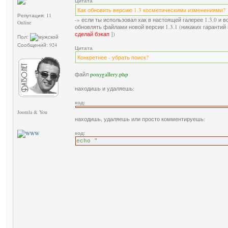
Цитата
Как обновить версию 1.3 косметическими изменениями?
Репутация: 11
-» если ты использовал хак в настоящей галерее 1.3.0 и 
Online
обновлять файлами новой версии 1.3.1 (никаких гарантий 
сделай бэкап
])
Пол:
Сообщений: 924
Цитата
Конкретнее - убрать поиск?
файл
ponygallery.php
находишь и удаляешь:
код:
Joomla & You
находишь, удаляешь или просто комментируешь:
код:
echo "