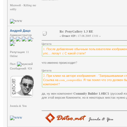
Microsoft - Killing me
softly
Андрей Дацо
Re: PonyGallery 1.3 RE
Администратор
«
Ответ #29 :
17.08.2005 13:01 »
Цитата
1. После добавление обычным пользователем изображени
Репутация: 11
упс... логаут :( С какой стати?
Online
что именно происходит?
Пол:
Сообщений: 924
Цитата
2. При клике на авторе изображения - "Запрашиваимая с
Ссылка на com_comprofiler. Я так понял что это должен б
компонент?
да, ну жен компонент
Comunity Builder 1.0RC1
(русский яз
для этой версии Комюнити, но в некоторых местах нужно 
Joomla & You