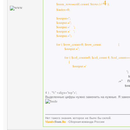
4
$num_rows=ceil( count( $rows ) /
);
$index=0;
$output='';
$output.='';
$output.=' ';
$output.=' ';
$output.='';
for ( $row_count=0; $row_count {
$output.='';
for ( $col_count=0; $col_count 4; $col_count++ 
{
$output.='
';
$out
.="
П
$outp
4 ) . '%" valign="top">';
Выделенные цифры нужно заменить на нужные. Я заменил
Нет такого знания, которое не было бы силой.
Mambo
Team
.Ru
- Сборная команда России