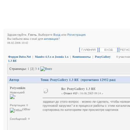
Здравствуйте,
Гость
. Выберите
Вход
или
Регистрация
.
Вы забыли ваш e-mail для
активации?
08.02.2006 10:42
Форум Datso.Net
|
Mambo 4.5.x и Joomla 1.x
|
Компоненты
|
PonyGallery
0 участни
1.3 RE
Страницы:
1
[
2
]
3
4
Автор
Тема: PonyGallery 1.3 RE (прочитано 12952 раз)
Potyomkin
Re: PonyGallery 1.3 RE
Новенький
«
Ответ #15 :
16.08.2005 09:14 »
задавал до этого вопрос - можно ли сделать, чтобы назв
Репутация: 0
групповой загрузке? и в процессе работы с этим каталого
Offline
сортировка по категориям при просмотре картинок
Сообщений: 9