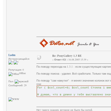
Ladm
Re: PonyGallery 1.3 RE
Интересующийся
«
Ответ #21 :
16.08.2005 15:39 »
По-поводу перехода на 1.3.1 - если существующие картин
Репутация: 0
Offline
По-поводу поиска - удалил. Всё сработало. Только там ещ
По-поводу "сам намутил" - я менял значение колонок вот в
Пол:
код:
Сообщений: 29
for ( $col_count=0; $col_count Стояла 1 вм
Я думаю, что в демке у тебя выставлено зна
Нет такого знания, которое не было бы силой.