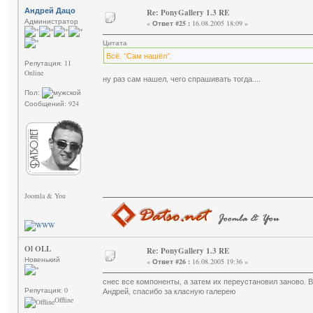
Андрей Дацо
Re: PonyGallery 1.3 RE
Администратор
«
Ответ #25 :
16.08.2005 18:09 »
Цитата
Всё. "Сам нашёл".
Репутация: 11
Online
ну раз сам нашел, чего спрашивать тогда....
Пол:
Сообщений: 924
Joomla & You
Ol OLL
Re: PonyGallery 1.3 RE
Новенький
«
Ответ #26 :
16.08.2005 19:36 »
снес все компоненты, а затем их переустановил заново. В
Репутация: 0
Андрей, спасибо за класную галерею
Offline