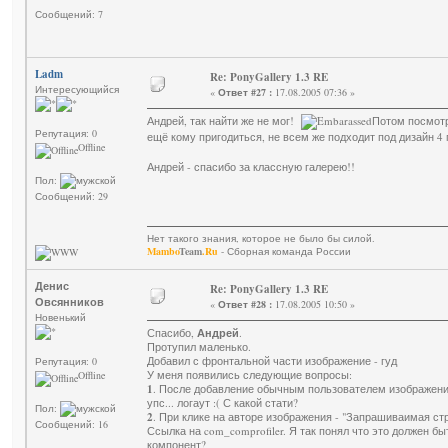
Сообщений: 7
Ladm
Re: PonyGallery 1.3 RE
Интересующийся
«
Ответ #27 :
17.08.2005 07:36 »
Андрей, так найти же не мог!
Потом посмотр
Репутация: 0
ещё кому пригодиться, не всем же подходит под дизайн 4
Offline
Андрей - спасибо за классную галерею!!
Пол:
Сообщений: 29
Нет такого знания, которое не было бы силой.
Mambo
Team
.Ru
- Сборная команда России
Денис
Re: PonyGallery 1.3 RE
Овсянников
«
Ответ #28 :
17.08.2005 10:50 »
Новенький
Спасибо,
Андрей
.
Протупил маленько.
Добавил с фронтальной части изображение - гуд
Репутация: 0
У меня появились следующие вопросы:
Offline
1
. После добавление обычным пользователем изображения
упс... логаут :( С какой стати?
Пол:
2
. При клике на авторе изображения - "Запрашиваимая ст
Сообщений: 16
Ссылка на com_comprofiler. Я так понял что это должен бы
компонент?