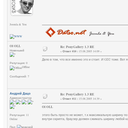
Joomla & You
Ol OLL
Re: PonyGallery 1.3 RE
Новенький
«
Ответ #10 :
15.08.2005 14:09 »
Дело в том, что все именно это и стоит. И GD2 тоже. Вот 
Репутация: 0
Offline
Сообщений: 7
Андрей Дацо
Re: PonyGallery 1.3 RE
Администратор
«
Ответ #11 :
15.08.2005 14:39 »
Ol OLL
этого быть просто не может, т.к максимальную ширину по
Репутация: 11
внутри скрипта, браузер должен сжимать ширину любой к
Online
Пол: