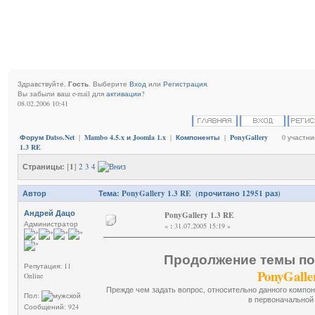
Здравствуйте,
Гость
. Выберите
Вход
или
Регистрация
.
Вы забыли ваш e-mail для
активации?
08.02.2006 10:41
Форум Datso.Net
|
Mambo 4.5.x и Joomla 1.x
|
Компоненты
|
PonyGallery
0 участни
1.3 RE
Страницы:
[
1
]
2
3
4
Автор
Тема: PonyGallery 1.3 RE (прочитано 12951 раз)
Андрей Дацо
PonyGallery 1.3 RE
Администратор
«
:
31.07.2005 15:19 »
Продолжение темы по
Репутация: 11
PonyGalle
Online
Прежде чем задать вопрос, относительно данного компоне
Пол:
в первоначально
Сообщений: 924