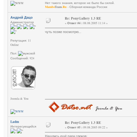
Нет такого знания, которое не было бы силой.
Mambo
Team
.Ru
- Сборная команда России
Андрей Дацо
Re: PonyGallery 1.3 RE
Администратор
«
Ответ #4 :
08.08.2005 11:14 »
чуть позже посмотрю...
Репутация: 11
Online
Пол:
Сообщений: 924
Joomla & You
Ladm
Re: PonyGallery 1.3 RE
Интересующийся
«
Ответ #5 :
09.08.2005 09:22 »
Нашлись ещё пара глюков: