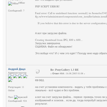
Offline
PHP SCRIPT ERROR!
Сообщений: 7
Fatal error: Call to undefined function: normal() in /home/us3342
flg.ru/www/administrator/components/com_installer/admin.instal
If you beleive that this error is due to the server configuratio
А вот при загрузке файла:
Creating thumbnail from JPG, 800 x 600...
Загрузка завершена.
ОШИБКА: Файл не обнаружен!
Это вобще что? И с чем это едят? Походу мне надо обрати
Андрей Дацо
Re: PonyGallery 1.3 RE
Администратор
«
Ответ #14 :
16.08.2005 01:08 »
Ol OLL
на счет установки компонента - видать у тебя проблемы с
Репутация: 11
локально - всё чудно и без проблем.
Online
а вот на счет загрузки файла... первое: проверь точно ли
Пол:
изображений и эскизов... если да, тогда попробуй загрузи
Сообщений: 924
результат.