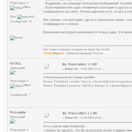
Репутация: 0
- В админке, на странице просмотра изображений, не раб
Offline
- Если переместить одну вложенную категорию в другую (в
отображаться на сайте. Точнее картинки есть, но вот в с
Пол:
Вот смотри, это категория, где есть вложенные папки - а 
Сообщений: 29
отображается в списке.
Вложенная категория показывается только одна. Это желат
Нет такого знания, которое не было бы силой.
Mambo
Team
.Ru
- Сборная команда России
Ol OLL
Re: PonyGallery 1.3 RE
Новенький
«
Ответ #6 :
10.08.2005 23:41 »
У меня вылезли вот какие ошибки:
Репутация: 0
Notice: Undefined variable: func in z:\home\tflg\www\componen
Offline
Notice: Undefined property: stdClass::$image in z:\home\tflg\
Сообщений: 7
Potyomkin
Re: PonyGallery 1.3 RE
Новенький
«
Ответ #7 :
14.08.2005 09:40 »
есть у меня пару вопросов :
Репутация: 0
1.можно ли сделать, что бв на ресском языке в админ панел