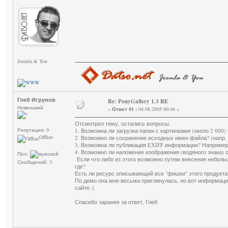
Joomla & You
Глеб Игрунов
Re: PonyGallery 1.3 RE
Новенький
«
Ответ #1 :
04.08.2005 00:46 »
Отсмотрел тему, остались вопросы.
Репутация: 0
1. Возможна ли загрузка папки с картинками (около 2 000
Offline
2. Возможно ли сохранение исходных имен файла? (напр. i
3. Возможна ли публикация EXIFF информации? Например
4. Возможно ли наложение изображения (водяного знака) 
Пол:
Если что либо из этого возможно путем внесения небольш
Сообщений: 3
где?
Есть ли ресурс описывающий все "фишки" этого продукта
По демо она мне весьма приглянулась, но вот информаци
сайте :(
Спасибо заранее за ответ, Глеб