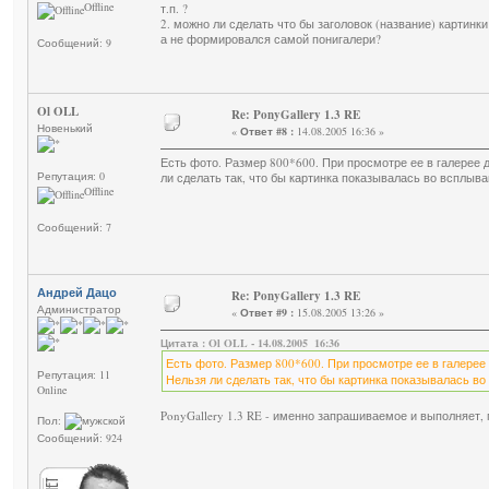
Offline
т.п. ?
2. можно ли сделать что бы заголовок (название) картинк
а не формировался самой понигалери?
Сообщений: 9
Ol OLL
Re: PonyGallery 1.3 RE
Новенький
«
Ответ #8 :
14.08.2005 16:36 »
Есть фото. Размер 800*600. При просмотре ее в галерее 
Репутация: 0
ли сделать так, что бы картинка показывалась во всплыв
Offline
Сообщений: 7
Андрей Дацо
Re: PonyGallery 1.3 RE
Администратор
«
Ответ #9 :
15.08.2005 13:26 »
Цитата : Ol OLL - 14.08.2005 16:36
Есть фото. Размер 800*600. При просмотре ее в галерее 
Репутация: 11
Нельзя ли сделать так, что бы картинка показывалась в
Online
PonyGallery 1.3 RE - именно запрашиваемое и выполняет,
Пол:
Сообщений: 924