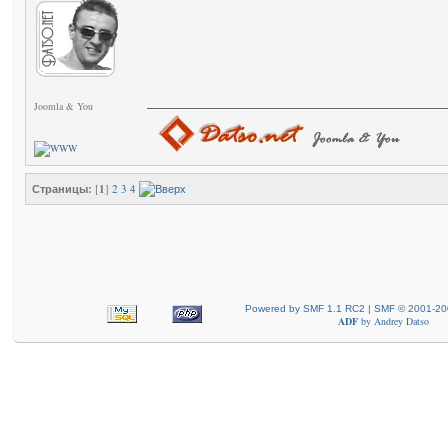
Joomla & You
Страницы:
[
1
]
2
3
4
Powered by SMF 1.1 RC2 | SMF © 2001-20
ADF
by
Andrey Datso