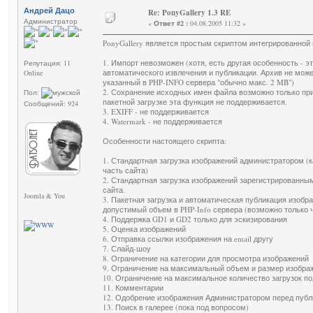
Андрей Дацо
Re: PonyGallery 1.3 RE
Администратор
«
Ответ #2 :
04.08.2005 11:32 »
PonyGallery является простым скриптом интегрированной 
1. Импорт невозможен (хотя, есть другая особенность - э
Репутация: 11
автоматического извлечения и публикации. Архив не мо
Online
указанный в PHP-INFO сервера "обычно макс. 2 MB")
2. Сохранение исходных имен файла возможно только при 
Пол:
пакетной загрузке эта функция не поддерживается.
Сообщений: 924
3. EXIFF - не поддерживается
4. Watermark - не поддерживается
Особенности настоящего скрипта:
1. Стандартная загрузка изображений администратором (к
часть сайта)
2. Стандартная загрузка изображений зарегистрированны
сайта.
Joomla & You
3. Пакетная загрузка и автоматическая публикация изобр
допустимый объем в PHP-Info сервера (возможно только 
4. Поддержка GD1 и GD2 только для эскизирования
5. Оценка изображений
6. Отправка ссылки изображения на email другу
7. Слайд-шоу
8. Ограничение на категории для просмотра изображений
9. Ограничение на максимальный объем и размер изображ
10. Ограничение на максимальное количество загрузок п
11. Комментарии
12. Одобрение изображения Администратором перед публ
13. Поиск в галерее (пока под вопросом)