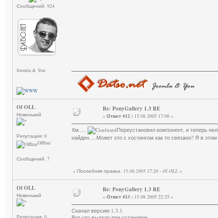
Сообщений: 924
Joomla & You
Ol OLL
Re: PonyGallery 1.3 RE
Новенький
«
Ответ #12 :
15.08.2005 17:08 »
Хм.....
Переустановил компонент, и теперь не
Репутация: 0
найден.....Может это с хостингом как то связано? Я в это
Offline
Сообщений: 7
«
Последняя правка: 15.08.2005 17:26 - Ol OLL
»
Ol OLL
Re: PonyGallery 1.3 RE
Новенький
«
Ответ #13 :
15.08.2005 22:25 »
Скачал версию 1.3.1
Репутация: 0
Вот что выдало при установке: