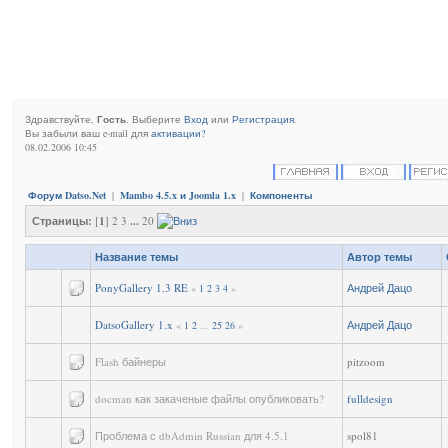
Здравствуйте,
Гость
. Выберите
Вход
или
Регистрация
.
Вы забыли ваш e-mail для
активации?
08.02.2006 10:45
Форум Datso.Net
|
Mambo 4.5.x и Joomla 1.x
|
Компоненты
Страницы:
[
1
] 2 3
...
20
Название темы
Автор темы
PonyGallery 1.3 RE
Андрей Дацо
«
1
2
3
4
»
DatsoGallery 1.x
Андрей Дацо
«
1
2
...
25
26
»
Flash байнеры
pitzoom
docman как закаченые файлы опубликовать?
fulldesign
Проблема с dbAdmin Russian для 4.5.1
spol81