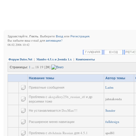
Здравствуйте,
Гость
. Выберите
Вход
или
Регистрация
.
Вы забыли ваш e-mail для
активации?
08.02.2006 10:42
Форум Datso.Net
|
Mambo 4.5.x и Joomla 1.x
|
Компоненты
Страницы:
1
...
18 19 [
20
]
Название темы
Автор темы
Приватные сообщения
Ladm
Проблема с akogallery25b_russian_df и др
jahnakonda
версиями тоже
Не устанавливается DocMan!!!
Sunder
Расширеное меню навигации
fulldesign
Проблема с dbAdmin Russian для 4.5.1
spol81