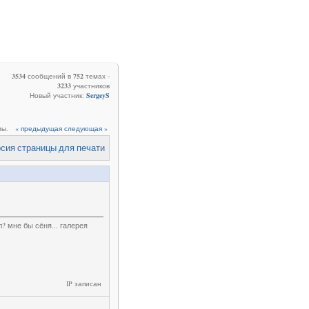
.
3534
сообщений в
752
темах -
3233
участников
Новый участник:
SergeyS
мы.
« предыдущая
следующая »
? мне бы сёня... галерея
IP записан