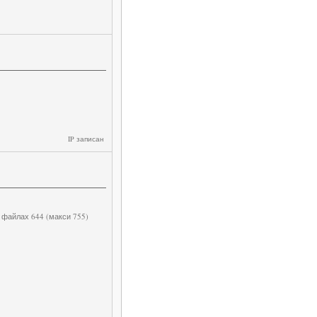
IP записан
а файлах 644 (макси 755)