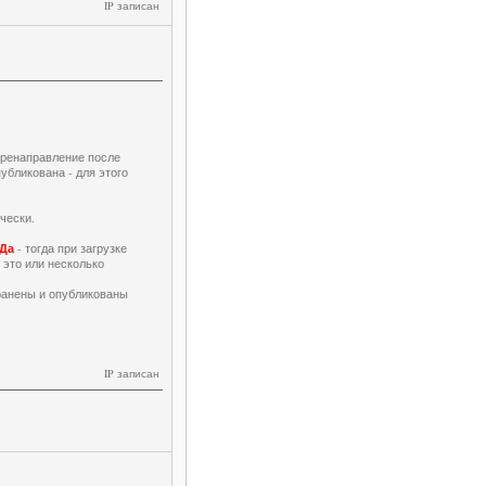
IP записан
еренаправление после
публикована - для этого
чески.
Да
- тогда при загрузке
 это или несколько
хранены и опубликованы
IP записан