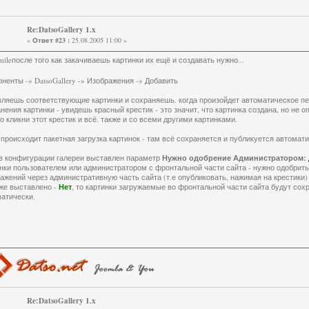
Re:DatsoGallery 1.x
«
Ответ #23 :
25.08.2005 11:00 »
после того как закачиваешь картинки их ещё и создавать нужно...
ненты -» DatsoGallery -» Изображения -» Добавить
ляешь соответствующие картинки и сохраняешь. когда произойдет автоматическое п
нения картинки - увидешь красный крестик - это значит, что картинка создана, но не о
о кликни этот крестик и всё. также и со всеми другими картинками.
 происходит пакетная загрузка картинок - там всё сохраняется и публикуется автомати
в конфигурации галереи выставлен параметр
Нужно одобрение Администратором:
нки пользователем или администратором с фронтальной части сайта - нужно одобрить
ажений через административную часть сайта (т.е опубликовать, нажимая на крестики)
же выставлено -
Нет
, то картинки загружаемые во фронтальной части сайта будут со
атически.
Re:DatsoGallery 1.x