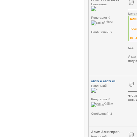
Новенький
Цитат
Репутация: 0
Али
Offline
посл
Сообщений: 5
тот 
644
А как
подоз
andrew andrews
Новенький
что з
Репутация: 0
есть 
Offline
Сообщений: 2
Алим Алчагиров
Новенький