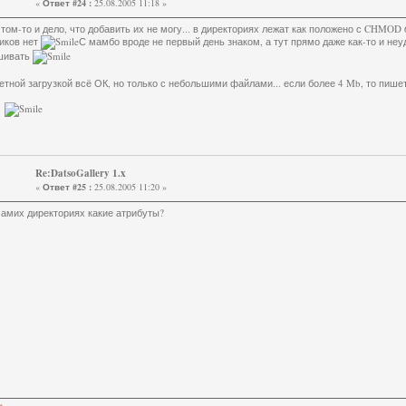
«
Ответ #24 :
25.08.2005 11:18 »
 том-то и дело, что добавить их не могу... в директориях лежат как положено с CHMOD 
иков нет
С мамбо вроде не первый день знаком, а тут прямо даже как-то и не
шивать
етной загрузкой всё ОК, но только с небольшими файлами... если более 4 Mb, то пишет
.
Re:DatsoGallery 1.x
«
Ответ #25 :
25.08.2005 11:20 »
самих директориях какие атрибуты?