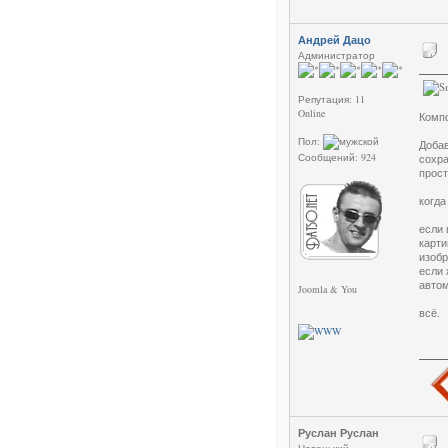
Андрей Дацо
Администратор
Репутация: 11
Online
Компо
Пол:
Добав
Сообщений: 924
сохра
прост
когда
если 
карти
изобр
если 
автом
Joomla & You
всё.
Руслан Руслан