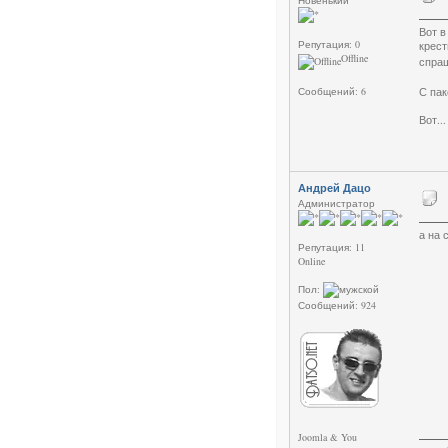
Новенький
Вот в
Репутация: 0
крест
Offline
спра
Сообщений: 6
С пак
Вот..
Андрей Дацо
Администратор
а на 
Репутация: 11
Online
Пол:
Сообщений: 924
Joomla & You