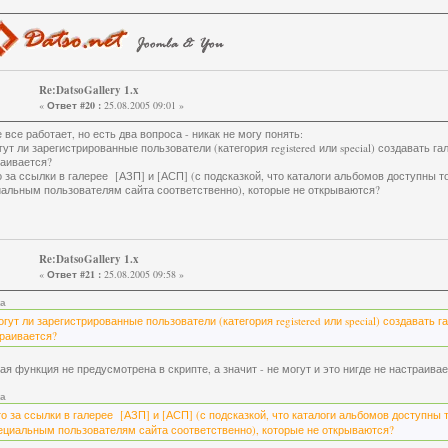
Re:DatsoGallery 1.x
«
Ответ #20 :
25.08.2005 09:01 »
 все работает, но есть два вопроса - никак не могу понять:
гут ли зарегистрированные пользователи (категория registered или special) создавать га
аивается?
о за ссылки в галерее [АЗП] и [АСП] (с подсказкой, что каталоги альбомов доступны 
альным пользователям сайта соответственно), которые не открываются?
Re:DatsoGallery 1.x
«
Ответ #21 :
25.08.2005 09:58 »
та
огут ли зарегистрированные пользователи (категория registered или special) создавать г
раивается?
кая функция не предусмотрена в скрипте, а значит - не могут и это нигде не настраивае
та
то за ссылки в галерее [АЗП] и [АСП] (с подсказкой, что каталоги альбомов доступны
ециальным пользователям сайта соответственно), которые не открываются?