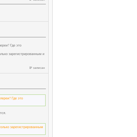
лереи? Где это
только зарегистрированным и
IP записан
алереи? Где это
тся.
 только зарегистрированным