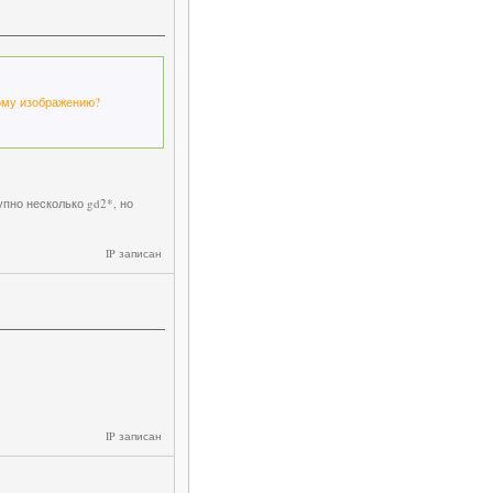
ному изображению?
пно несколько gd2*, но
IP записан
IP записан