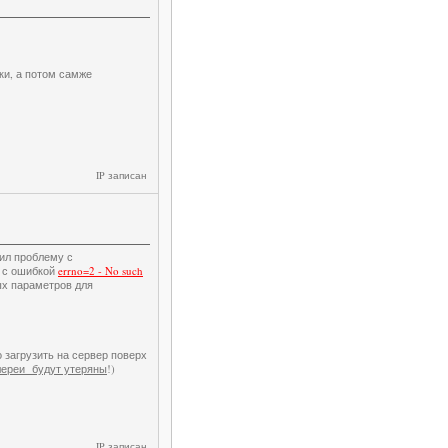
ки, а потом самже
IP записан
вил проблему с
у с ошибкой
errno=2 - No such
ых параметров для
 загрузить на сервер поверх
лереи будут утеряны
!)
IP записан