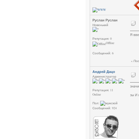
Руслан Руслан
Новенький
Я вве
Репутация: 0
Offline
Сообщений: 6
«
Пос
Андрей Дацо
Администратор
значи
Репутация: 11
Online
зы И 
Пол:
Сообщений: 924