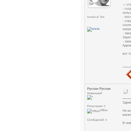
-» эт
- соз
польз
- пос
Joomla & You
- сле
соотв
напр
- зак
Зарег
- зак
Адми
вот т
Руслан Руслан
Новенький
Здрав
Репутация: 0
Offline
Не мо
мален
Сообщений: 6
В че