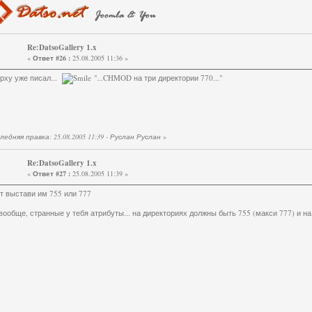
Re:DatsoGallery 1.x
«
Ответ #26 :
25.08.2005 11:36 »
рху уже писал...
"...CHMOD на три директории 770..."
ледняя правка: 25.08.2005 11:39 - Руслан Руслан
»
Re:DatsoGallery 1.x
«
Ответ #27 :
25.08.2005 11:39 »
т выстави им 755 или 777
вообще, странные у тебя атрибуты... на директориях должны быть 755 (макси 777) и н