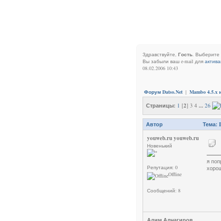
Здравствуйте,
Гость
. Выберите
Вы забыли ваш e-mail для
актива
08.02.2006 10:43
Форум Datso.Net
|
Mambo 4.5.x и
Страницы:
1
[
2
] 3 4
...
26
Автор
Тема: 
youweb.ru youweb.ru
Новенький
я поп
Репутация: 0
хорош
Offline
Сообщений: 8
Алим Алчагиров