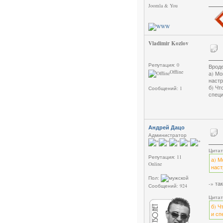
Joomla & You
Vladimir Kozlov
Репутация: 0
Вроде
Offline
а) Мо
настр
б) Чт
Сообщений: 1
специ
Андрей Дацо
Администратор
Цита
Репутация: 11
а) М
Online
наст
Пол:
-» та
Сообщений: 924
Цита
б) Ч
и сп