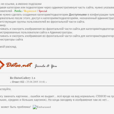
о не ссылки, а именно подсказки
давая категории или подкатегории через административную часть сайта, нужно указыв
ователей -
Public
/
Registered
/
Special
ле нужно сделать созданные категории/подкатегории
Доступными
в конфигурации гале
довательно после этого, доступ к категориям/подкатегориям, назначенный администр
етствующие группы пользователей во фронтальной части сайта.
имер:
ачивать и смотреть изображения во фронтальной части сайта для категории/подкатего
истрированные пользователи сайта и Администраторы.
ачивать и смотреть изображения во фронтальной части сайта для категории/подкатего
нистраторы сайта
акой расклад.
Re:DatsoGallery 1.x
«
Ответ #22 :
25.08.2005 10:46 »
ствуйте.
гу закачать картинки... ошибок не выдает... всё вроде на вид нормально, CHMOD на тр
ьких, средних и больших картинок). Но когда заходижу в изображения там их нет...
м может быть проблема?