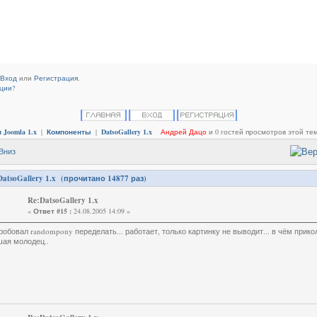
Вход
или
Регистрация
.
ции?
 Joomla 1.x
|
Компоненты
|
DatsoGallery 1.x
Андрей Дацо
и 0 гостей просмотров этой те
DatsoGallery 1.x (прочитано 14877 раз)
Re:DatsoGallery 1.x
«
Ответ #15 :
24.08.2005 14:09 »
робовал randompony переделать... работает, только картинку не выводит... в чём прикол
ая молодец..