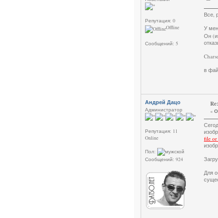
Все, 
Репутация: 0
Offline
У мен
Он (и
отказ
Сообщений: 5
Chars
в фай
Андрей Дацо
Re:
Администратор
«
О
Сего
Репутация: 11
изобр
Online
file o
изобр
Пол:
Загр
Сообщений: 924
Для о
суще