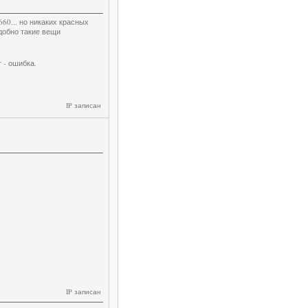
660... но никаких красных
удобно такие вещи
 - ошибка.
IP записан
IP записан