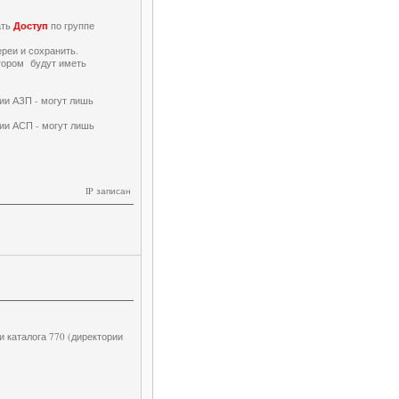
ать
Доступ
по группе
реи и сохранить.
атором будут иметь
рии АЗП - могут лишь
рии АСП - могут лишь
IP записан
и каталога 770 (директории