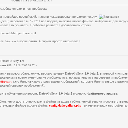
«
Ответ #18 :
24.08.2005 23:35 »
разобрался сам в чем проблема
я провайдер российский, и апачи локализирован по самое нехочу
ндеец) перегонял в CP-1251 все подряд, включая имена файлов, выбранных для загруз
ывался их узнавать. Проблема решается добавлением строки
etRecodeMultipartForms off
ле .htaccess в корне сайта. А ларчик просто открывался
DatsoGallery 1.x
твет #19 :
25.08.2005 08:57 »
дня я выложил обновленную версию галереи
DatsoGallery 1.0 beta 2
, в которой я испра
ажениями в новом окне (они не отображались, но закачивались на сервер) и проблем
r directory
(это было связано с размерами изображений, которые были меньше указанн
ажений средних изображений).
узить обновленную версию
DatsoGallery 1.0 beta 2
можно из
файлового архива
бновления достаточно извлечь файлы из архива обновленной версии и соответственно
ствующих файлов (
кроме файла:
config.datsogallery.php
- иначе все ваши настройки га