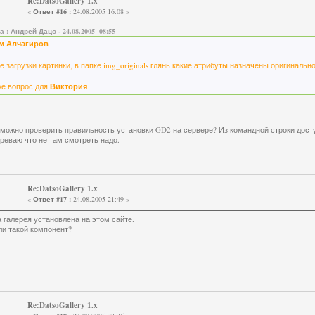
Re:DatsoGallery 1.x
«
Ответ #16 :
24.08.2005 16:08 »
а : Андрей Дацо - 24.08.2005 08:55
м Алчагиров
е загрузки картинки, в папке img_originals глянь какие атрибуты назначены оригиналь
же вопрос для
Виктория
 можно проверить правильность установки GD2 на сервере? Из командной строки досту
реваю что не там смотреть надо.
Re:DatsoGallery 1.x
«
Ответ #17 :
24.08.2005 21:49 »
а галерея установлена на этом сайте.
ли такой компонент?
Re:DatsoGallery 1.x