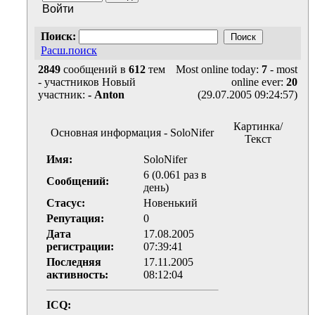
Войти
Mambo со всего мира,
но это не значит, что
Поиск:
человек пришел,
Расш.поиск
спросил и ушел... Судя
по статистике я один
2849
сообщений в
612
тем
Most online today:
7
- most
отвечаю на вопросы,
-
участников Новый
online ever:
20
неужели ВЫ не в
участник:
- Anton
(29.07.2005 09:24:57)
состоянии найти
несколько минут и
ответить другим, зная
Картинка/
Основная информация - SoloNifer
ответ на вопрос? Ведь
Текст
один человек не может
Имя:
SoloNifer
успевать делать всё (я
6 (0.061 раз в
говорю о себе) Такой
Сообщений:
день)
проект как
DATSO.NET не
Стасус:
Новенький
каждый мог бы
Репутация:
0
осилить... Поэтому
Дата
17.08.2005
просьба, давайте будем
регистрации:
07:39:41
более дружными и
Последняя
17.11.2005
будем более активными
активность:
08:12:04
на форуме. Спасибо.
ICQ: