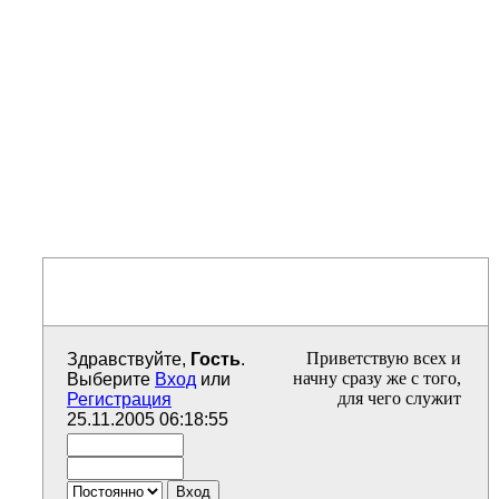
Приветствую всех и
Здравствуйте,
Гость
.
начну сразу же с того,
Выберите
Вход
или
для чего служит
Регистрация
форум.. Данный форум
25.11.2005 06:18:55
создан для всяческой
поддержки
русскоязычных
пользователей Joomla и