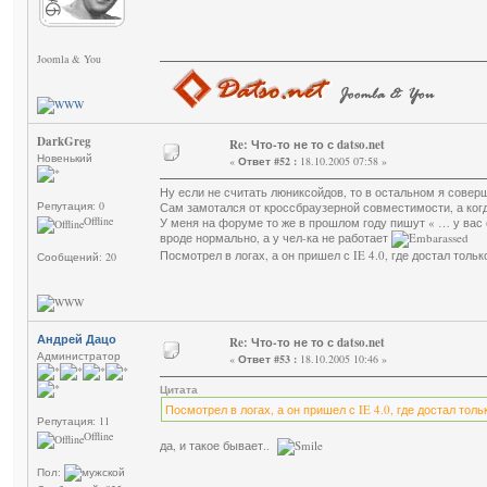
Joomla & You
DarkGreg
Re: Что-то не то с datso.net
Новенький
«
Ответ #52 :
18.10.2005 07:58 »
Ну если не считать люниксойдов, то в остальном я соверш
Репутация: 0
Сам замотался от кроссбраузерной совместимости, а ког
Offline
У меня на форуме то же в прошлом году пишут « … у вас с
вроде нормально, а у чел-ка не работает
Посмотрел в логах, а он пришел с IE 4.0, где достал толь
Сообщений: 20
Андрей Дацо
Re: Что-то не то с datso.net
Администратор
«
Ответ #53 :
18.10.2005 10:46 »
Цитата
Посмотрел в логах, а он пришел с IE 4.0, где достал толь
Репутация: 11
Offline
да, и такое бывает..
Пол: