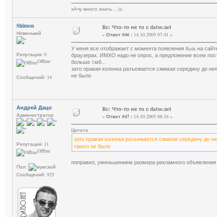
хАчу много знать....)))
Shimon
Re: Что-то не то с datso.net
Новенький
«
Ответ #46 :
14.10.2005 07:41 »
У меня все отображает с момента появления flash на сайт
Репутация: 0
браузерах. ИМХО надо не опрос, а предложение всем поста
Offline
больше 1мб...
зато правая колонка разъежается сжимая середину до неп
не было
Сообщений: 14
Андрей Дацо
Re: Что-то не то с datso.net
Администратор
«
Ответ #47 :
14.10.2005 08:16 »
Цитата
зато правая колонка разъежается сжимая середину до н
Репутация: 11
такого не было
Offline
поправил, уменьшением размера рекламного объявления о
Пол:
Сообщений: 925