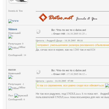
Joomla & You
Shimon
Re: Что-то не то с datso.net
Новенький
«
Ответ #48 :
16.10.2005 01:25 »
Цитата : Андрей Дацо - 14.10.2005 08:16
Репутация: 0
поправил, уменьшением размера рекламного объявления 
Offline
Да, сечас все в норме, как на 1280 так и на1024
Сообщений: 14
maxus
Re: Что-то не то с datso.net
Новенький
«
Ответ #49 :
17.10.2005 06:12 »
Цитата : quexx - 14.10.2005 07:00
Репутация: -1
А так со свременем, все равно скоро все обновяться.
Offline
Не так все радужно, под UNIX/Linux 8-го пока нет. Андр
Пол:
пользователей UNIX/Linux пока восьмерка для них не вы
Сообщений: 6