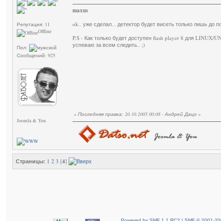
maxus
ok.. уже сделал... детектор будет висеть только лишь до 
Репутация: 11
Offline
P.S - Как только будет доступен flash player 8 для LINUX/U
успеваю за всем следить.. ;)
Пол:
Сообщений: 925
«
Последняя правка: 20.10.2005 00:08 - Андрей Дацо
»
Joomla & You
Страницы:
1
2
3
[
4
]
Powered by SMF 1.1 RC2 | SMF © 2001-20