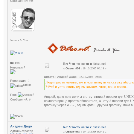
Сообщений: 925
Joomla & You
maxus
Re: Что-то не то с datso.net
Новенький
«
Ответ #54 :
19.10.2005 06:18 »
Цитата : Андрей Дацо - 18.10.2005 00:48
Репутация: -1
Люди просто ленивы, им в лом тыкнуть на ссылку абсол
Offline
749кб и установить одним кликом. чтож, ваше право...
Пол:
Андрей, дело не в лени а в отсутствии 8 версии для UNUX/
Сообщений: 6
намного проще просто обновиться, а нету 8 версии для U
графику через if else, одним флеш другим графику, пока 8
Андрей Дацо
Re: Что-то не то с datso.net
Администратор
«
Ответ #55 :
19.10.2005 09:42 »