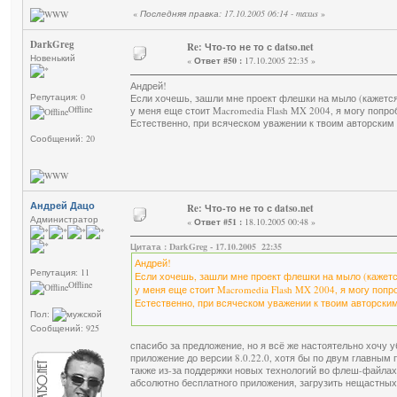
«
Последняя правка: 17.10.2005 06:14 - maxus
»
DarkGreg
Re: Что-то не то с datso.net
Новенький
«
Ответ #50 :
17.10.2005 22:35 »
Андрей!
Репутация: 0
Если хочешь, зашли мне проект флешки на мыло (кажется
Offline
у меня еще стоит Macromedia Flash MX 2004, я могу попр
Естественно, при всяческом уважении к твоим авторским
Сообщений: 20
Андрей Дацо
Re: Что-то не то с datso.net
Администратор
«
Ответ #51 :
18.10.2005 00:48 »
Цитата : DarkGreg - 17.10.2005 22:35
Андрей!
Репутация: 11
Если хочешь, зашли мне проект флешки на мыло (кажетс
Offline
у меня еще стоит Macromedia Flash MX 2004, я могу поп
Естественно, при всяческом уважении к твоим авторски
Пол:
Сообщений: 925
спасибо за предложение, но я всё же настоятельно хочу 
приложение до версии 8.0.22.0, хотя бы по двум главным 
также из-за поддержки новых технологий во флеш-файлах
абсолютно бесплатного приложения, загрузить нещастных 