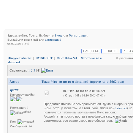
Здравствуйте,
Гость
. Выберите
Вход
или
Регистрация
.
Вы забыли ваш e-mail для
активации?
08.02.2006 11:45
Форум Datso.Net
|
DATSO.NET
|
Сайт Datso.Net
|
Что-то не то с
0 участнико
datso.net
Страницы:
1
2
3
[
4
]
Автор
Тема: Что-то не то с datso.net (прочитано 2662 раз)
quexx
Re: Что-то не то с datso.net
Интересующийся
«
Ответ #45 :
14.10.2005 07:00 »
Предлагаю шибко не заморачиваться. Думаю скоро из прак
Репутация: 1
8-ом. Кста, у меня точно стоит 7-ой. Флеш на (
datso.net
) н
Offline
появляется табличка, мол качайте 8-ую версию.
Андрей, а ты просто поставь под флешь какую-нибудь карт
свременем, все равно скоро все обновяться.
Пол:
Сообщений: 86